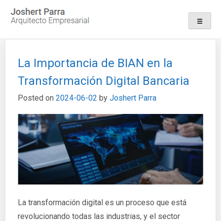
Skip
to
content
La Importancia de BIAN en la
Transformación Digital Bancaria
Posted on
2024-06-02
by
Joshert Parra
La transformación digital es un proceso que está
revolucionando todas las industrias, y el sector