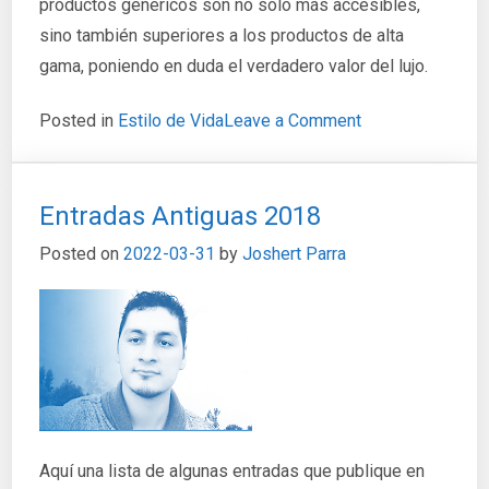
productos genéricos son no solo más accesibles,
sino también superiores a los productos de alta
gama, poniendo en duda el verdadero valor del lujo.
on
Posted in
Estilo de Vida
Leave a Comment
El
Fin
del
Entradas Antiguas 2018
Lujo:
Por
Posted on
2022-03-31
by
Joshert Parra
Qué
los
Productos
Genéricos
Superarán
a
los
Exclusivos
Aquí una lista de algunas entradas que publique en